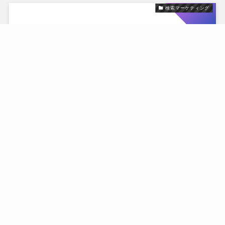
検索マーケティング
AI検索のSEO
における、最も本質的
（AI検索対策）
な考え方
検索マーケティング