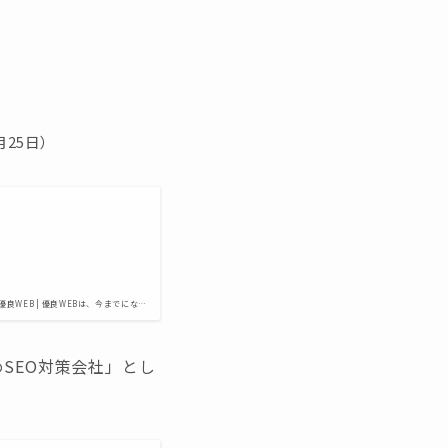
月25日）
優良WEB | 優良WEBは、今までにな…
SEO対策会社」とし