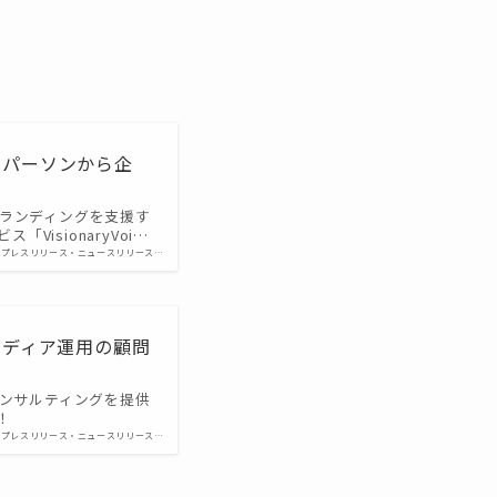
ーパーソンから企
ランディングを支援す
isionaryVoi…
プレスリリース・ニュースリリース…
メディア運用の顧問
コンサルティングを提供
！
プレスリリース・ニュースリリース…