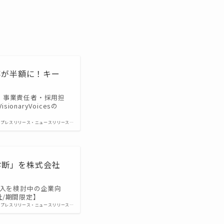
事が半額に！キー
・事業責任者・採用担
naryVoicesの
プレスリリース・ニュースリリース…
診断」を株式会社
参入を検討中の企業向
社/期間限定】
プレスリリース・ニュースリリース…