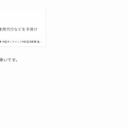
運用代行などを手掛け
中経オンライン | 中部経済新聞 電…
幸いです。