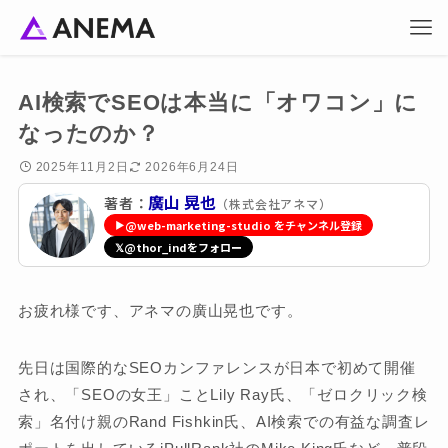
AI検索でSEOは本当に「オワコン」に
なったのか？
2025年11月2日
2026年6月24日
廣山 晃也
著者：
（株式会社アネマ）
▶
@web-marketing-studio をチャンネル登録
𝕏
@thor_indをフォロー
お疲れ様です、アネマの廣山晃也です。
先日は国際的なSEOカンファレンスが日本で初めて開催
され、「SEOの女王」ことLily Ray氏、「ゼロクリック検
索」名付け親のRand Fishkin氏、AI検索での有益な調査レ